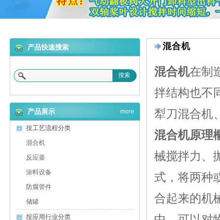
混合机
产品快速搜索
混合机
在制
搜索
拌结构也不
犁刀混合机
产品展示
more
按工艺流程分类
混合机原理
混合机
械搅拌力
、
反应釜
涂料设备
式
，将两种
防腐管件
合起来的机
储罐
中，可以对
按应用行业分类