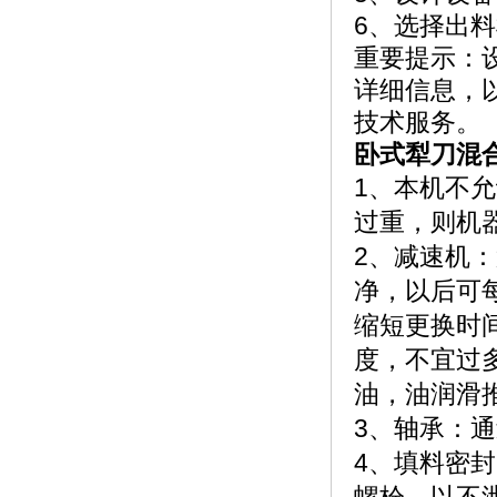
6、选择出
重要提示：
详细信息，
技术服务。
卧式犁刀混
1、本机不允
过重，则机
2、减速机
净，以后可
缩短更换时
度，不宜过
油，油润滑
3、轴承：
4、填料密