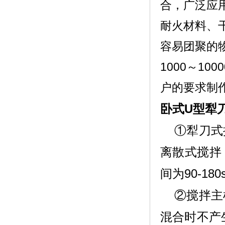
合，广泛应
耐火材料、
容易团聚的
1000～1
户的要求制
卧式U型犁
①犁刀式
离散式搅拌
间为90-180
②搅拌主
混合时不产