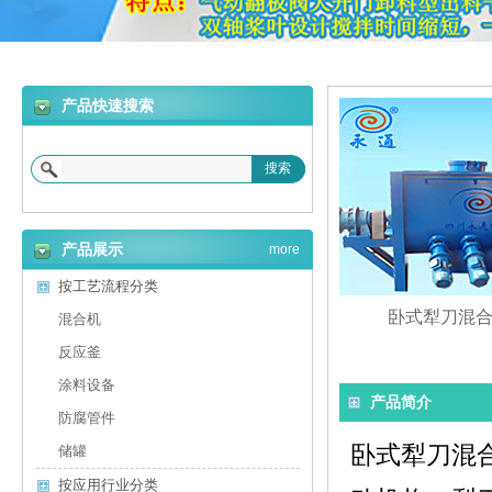
产品快速搜索
搜索
产品展示
more
按工艺流程分类
卧式犁刀混
混合机
反应釜
涂料设备
产品简介
防腐管件
卧式
犁刀混
储罐
按应用行业分类