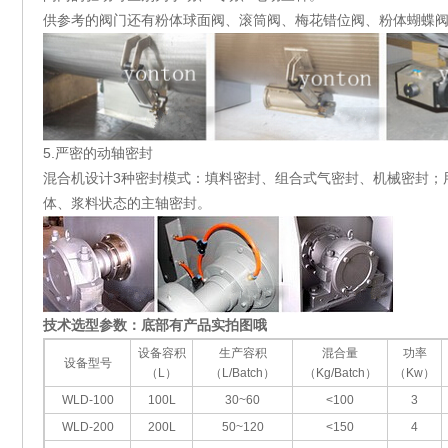
供参考的阀门还有粉体球面阀、滚筒阀、梅花错位阀、粉体蝴蝶
5.严密的动轴密封
混合机设计3种密封模式：填料密封、组合式气密封、机械密封；
体、浆料状态的主轴密封。
技术选型参数：底部有产品实拍图哦
设备容积
生产容积
混合量
功率
设备型号
（L）
（L/Batch）
（Kg/Batch）
（Kw）
WLD-100
100L
30~60
<100
3
WLD-200
200L
50~120
<150
4