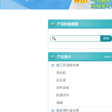
合机
产品快速搜索
搜索
砂浆设备
产品展示
more
按工艺流程分类
混合机
反应釜
涂料设备
防腐管件
储罐
按应用行业分类