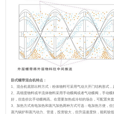
卧式螺带混合机特点：
1、
混合机底部出料方式：粉体物料
可
采用气动大开门结构形式，
2、
高细度物料或半流体物料采用手动蝶阀或者气动蝶阀，手动蝶
好，但造价比手动蝶阀高。在需要加热或冷却的场合，可配置夹
3、
加热方式有电加热和
蒸汽
加热两种方式可选：电加热方便，但
蒸汽锅炉
和
蒸汽
动力、管道，投资较大，但升温速度快，能耗较