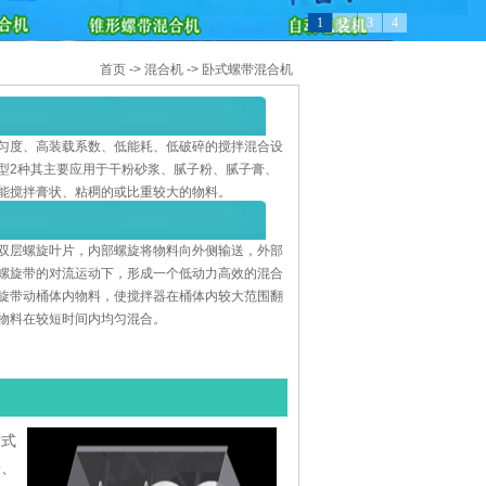
1
2
3
4
首页
->
混合机
->
卧式螺带混合机
匀度、高装载系数、低能耗、低破碎的搅拌混合设
型2种其主要应用于干粉砂浆、腻子粉、腻子膏、
能搅拌膏状、粘稠的或比重较大的物料。
双层螺旋叶片，内部螺旋将物料向外侧输送，外部
螺旋带的对流运动下，形成一个低动力高效的混合
旋带动桶体内物料，使搅拌器在桶体内较大范围翻
物料在较短时间内均匀混合。
片式
膏、