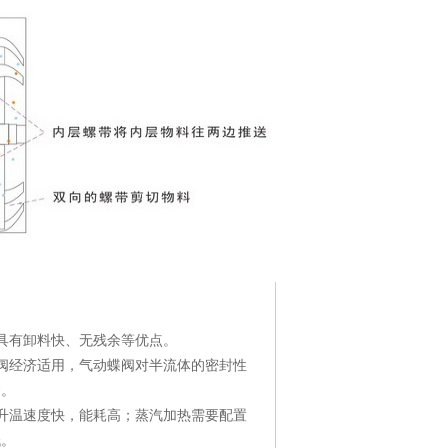
具有卸料快、无残余等优点
。
阀经济适用，气动蝶阀对半流体的密封性
套。
升温速度
快
，能耗高；
蒸汽
加热需要配置
低。