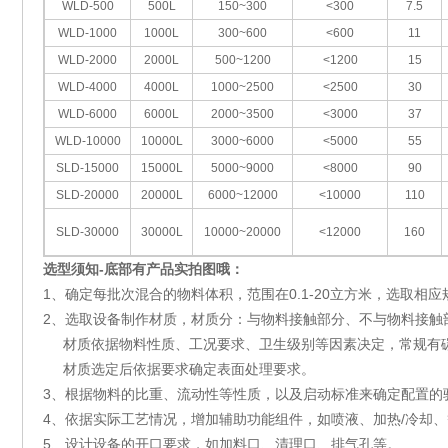
WLD-500
500L
150~300
<300
7.5
WLD-1000
1000L
300~600
<600
11
WLD-2000
2000L
500~1200
<1200
15
WLD-4000
4000L
1000~2500
<2500
30
WLD-6000
6000L
2000~3500
<3000
37
WLD-10000
10000L
3000~6000
<5000
55
SLD-15000
15000L
5000~9000
<8000
90
SLD-20000
20000L
6000~12000
<10000
110
SLD-30000
30000L
10000~20000
<12000
160
选型须知-底部有产品实拍图哦：
1、确定每批次混合的物料体积，范围在0.1-20立方米，选取相
2、选取设备制作材质，材质分：与物料接触部分、不与物料接触
材质依据物料性质、工况要求、卫生级别等因素决定，常规有碳钢、3
材质选定后依据要求确定表面处理要求。
3、根据物料的比重、流动性等性质，以及启动标准来确定配置的
4、依据实际工艺情况，增加辅助功能组件，如喷液、加热/冷却、
5、设计设备的开口要求，如加料口、清理口、排气孔等。