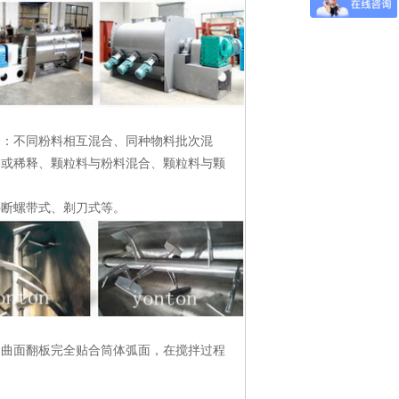
分：不同粉料相互混合、同种物料批次混
稠或稀释、颗粒料与粉料混合、颗粒料与颗
外断螺带式、剃刀式等。
的曲面翻板完全贴合筒体弧面，在搅拌过程