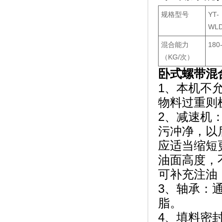
规格型号
YT-
WLD
混合能力
180
（KG/次）
卧式螺带混
1、本机不允
物料过重则
2、减速机
污冲净，以
应适当缩短
油面高度，
可补充注油
3、轴承：
脂。
4、填料密