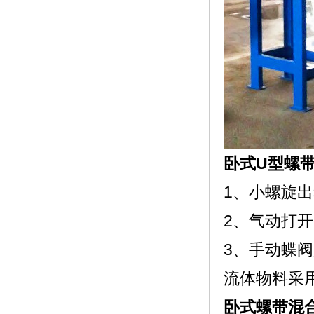
卧式U型螺
1、小螺旋
2、气动打
3、手动蝶
流体物料采
卧式螺带混