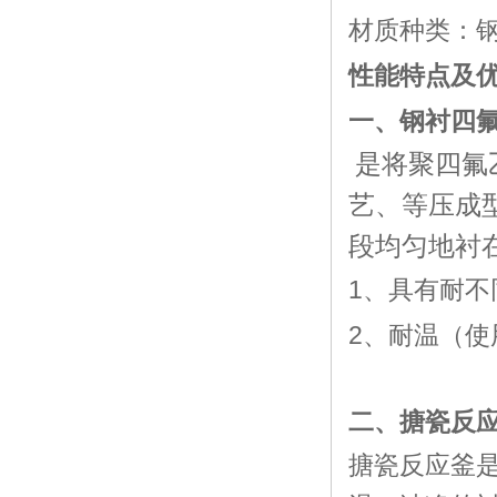
材质种类：钢
性能特点及
一、钢衬四
是将聚四氟
艺、等压成
段均匀地衬
1、具有耐不
2、耐温（
使
二、搪瓷反
搪瓷反应釜