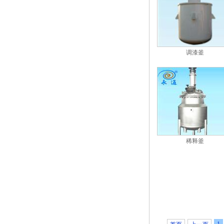
调漆釜
稀释釜