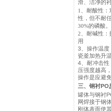
滑、洁净的
1、耐酸性
性，但不耐任意
30%的磷酸
2、耐碱性
用
3、操作温
瓷釜加热升
4、耐冲击
压强度越高
操作是应避
三、钢衬PO
罐体与钢衬
网焊接于钢
刚体表面使