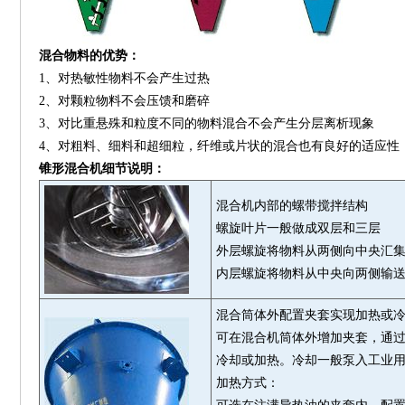
混合物料的优势：
对热敏性物料不会产生过热
1、
对颗粒物料不会压馈和磨碎
2、
对比重悬殊和粒度不同的物料混合不会产生分层离析现象
3、
对粗料、细料和超细粒，纤维或片状的混合也有良好的适应性
4、
锥形混合机细节说明：
混合机
内部的螺带搅拌结构
螺旋叶片一般做成双层和三层
外层螺旋将物料从两侧向中央汇
内层螺旋将物料从中央向两侧输
混合筒体外配置夹套实现加热或
可在混合机筒体外增加夹套，通
冷却或加热。冷却一般泵入工业
加热方式：