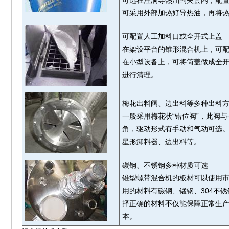
可选在注满导热油的夹套内，配
可采用外部加热好导热油，再将
可配置人工加料口或全开式上盖
在架设平台的锥形混合机上，可
在小型设备上，可将筒盖做成全
进行清理。
梅花出料阀、边出料等多种出料
一般采用梅花状“错位阀”，此阀
角，驱动形式有手动和气动可选
星形卸料器、边出料等。
碳钢、不锈钢多种材质可选
锥型螺带混合机的板材可以使用
用的材料有碳钢、锰钢、304不锈
择正确的材料不仅能保障正常生
本。