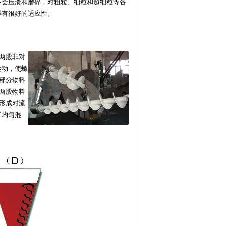
不会压溃和磨碎，对粗粒、细粒和超细粒等各
样有很好的适应性。
两股非对
运动，使螺
部分物料
两股物料
形成对流
了均匀混