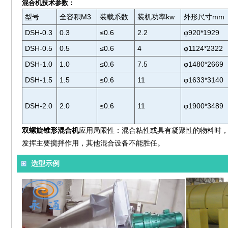
混合机技术参数：
型号
全容积M3
装载系数
装机功率kw
外形尺寸mm
DSH-0.3
0.3
≤0.6
2.2
φ920*1929
DSH-0.5
0.5
≤0.6
4
φ1124*2322
DSH-1.0
1.0
≤0.6
7.5
φ1480*2669
DSH-1.5
1.5
≤0.6
11
φ1633*3140
DSH-2.0
2.0
≤0.6
11
φ1900*3489
双螺旋锥形混合机
应用局限性：混合粘性或具有凝聚性的物料时
发挥主要搅拌作用，其他混合设备不能胜任。
选型示例