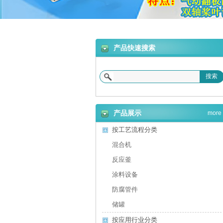
合机
产品快速搜索
搜索
砂浆设备
产品展示
more
按工艺流程分类
混合机
反应釜
涂料设备
防腐管件
储罐
按应用行业分类