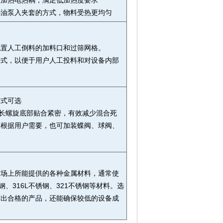
置加热电热耦，满足低加热度要求
热油泵入夹套的方式，物料受热更均匀
配置人工倒料的加料口和过筛网格。
开式，以便于用户人工投料和对设备内部
方式可选
与长螺旋底部贴合紧密，有效减少混合死
。根据用户需要，也可加装蝶阀、球阀、
市场上所能提供的各种金属材料，通常使
钢、316L不锈钢、321不锈钢等材料。选
产出合格的产品，还能确保较低的设备成