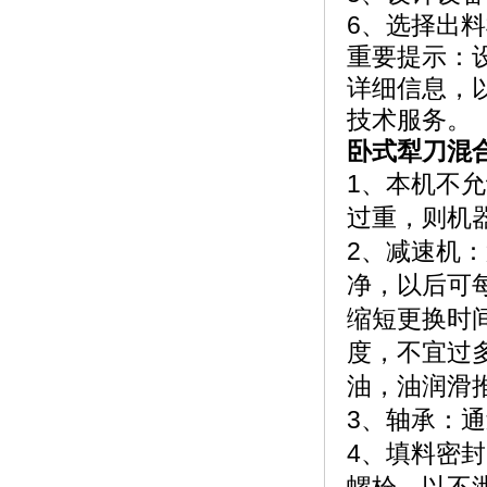
6、选择出
重要提示：
详细信息，
技术服务。
卧式犁刀混
1、本机不允
过重，则机
2、减速机
净，以后可
缩短更换时
度，不宜过
油，油润滑
3、轴承：
4、填料密