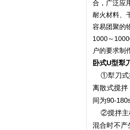
合，广泛应
耐火材料、
容易团聚的
1000～1
户的要求制
卧式U型犁
①犁刀式
离散式搅拌
间为90-180
②搅拌主
混合时不产