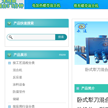
产品快速搜索
搜索
产品展示
more
按工艺流程分类
卧式犁刀混
混合机
反应釜
涂料设备
产品简介
防腐管件
卧式
犁刀混
储罐
按应用行业分类