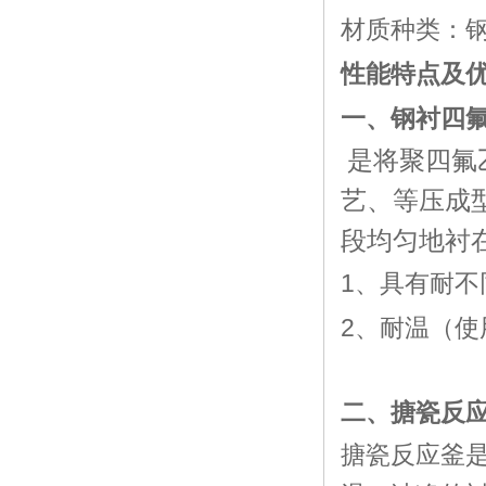
材质种类：钢
性能特点及
一、钢衬四
是将聚四氟
艺、等压成
段均匀地衬
1、具有耐不
2、耐温（
使
二、搪瓷反
搪瓷反应釜