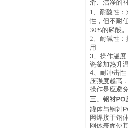
滑、洁净的
1、耐酸性
性，但不耐任意
30%的磷酸
2、耐碱性
用
3、操作温
瓷釜加热升
4、耐冲击
压强度越高
操作是应避
三、钢衬PO
罐体与钢衬
网焊接于钢
刚体表面使