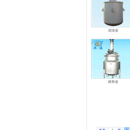
调漆釜
稀释釜