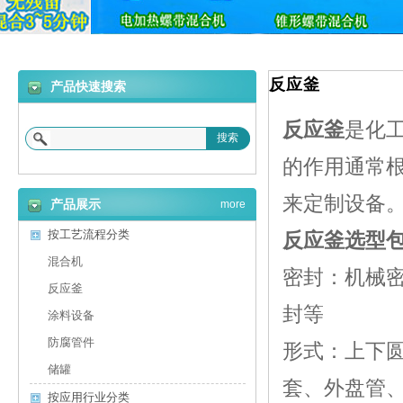
反应釜
产品快速搜索
反应釜
是化
搜索
的作用通常
来定制设备
产品展示
more
按工艺流程分类
反应釜选型
混合机
密封：机械
反应釜
封等
涂料设备
防腐管件
形式：上下
储罐
套、外盘管
按应用行业分类