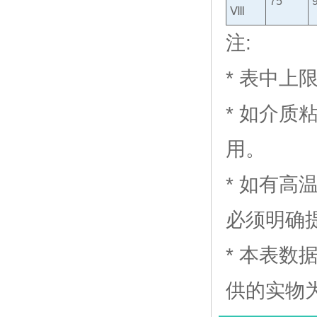
75
Ⅷ
注:
* 表中上
* 如介质
用。
* 如有
必须明确
* 本表
供的实物