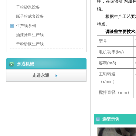
拌，在调漆釜内加
干粉砂浆设备
桶。
腻子粉成套设备
根据生产工艺要
特点。
生产线系列
调漆釜主要技术
油漆涂料生产线
型号
干粉砂浆生产线
电机功率(kw)
容积(m
3
)
永通机械
主轴转速
走进永通
（r/min）
搅拌直径（mm）
选型示例