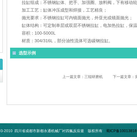
拉缸组成：不锈钢缸体、把手、加强圈、放料阀，下有移动
加工工艺：缸体冲压成型和焊接，工艺精良；
抛光要求：不锈钢拉缸可内镜面抛光，外亚光或镜面抛光；
缸体结构：可定制单层或双层不锈钢拉缸，电加热拉缸，保
容积：100-5000L
材质：304/316L，部分油性流体可选碳钢拉缸。
选型示例
上一篇文章：三辊研磨机
下一篇文章：
993-2010 四川省成都市新都永通机械厂衬四氟反应釜 版权所有
蜀ICP备10013818