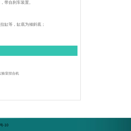
轮，带自刹车装置。
温拉缸等，缸底为倾斜底；
实验室捏合机
号-10