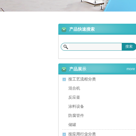
合机
产品快速搜索
搜索
砂浆设备
产品展示
more
按工艺流程分类
混合机
反应釜
涂料设备
防腐管件
储罐
按应用行业分类