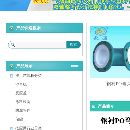
产品快速搜索
搜索
产品展示
more
按工艺流程分类
钢衬PO弯
混合机
反应釜
涂料设备
产品简介
防腐管件
钢衬PO
储罐
按应用行业分类