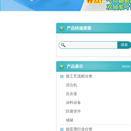
合机
产品快速搜索
搜索
砂浆设备
产品展示
more
按工艺流程分类
混合机
反应釜
涂料设备
防腐管件
储罐
按应用行业分类