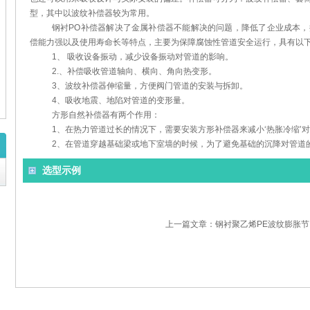
型，其中以波纹补偿器较为常用。
钢衬PO补偿器解决了金属补偿器不能解决的问题，降低了企业成本
偿能力强以及使用寿命长等特点，主要为保障腐蚀性管道安全运行，具
1、 吸收设备振动，减少设备振动对管道的影响。
2.、补偿吸收管道轴向、横向、角向热变形。
3、波纹补偿器伸缩量，方便阀门管道的安装与拆卸。
4、吸收地震、地陷对管道的变形量。
方形自然补偿器有两个作用：
1、在热力管道过长的情况下，需要安装方形补偿器来减小‘热胀冷缩
2、在管道穿越基础梁或地下室墙的时候，为了避免基础的沉降对管道
选型示例
上一篇文章：钢衬聚乙烯PE波纹膨胀节