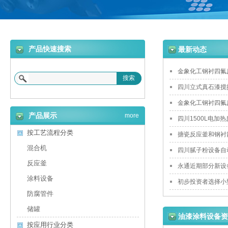
产品快速搜索
最新动态
金象化工钢衬四氟
搜索
四川立式真石漆搅
金象化工钢衬四氟
产品展示
more
四川1500L电加
按工艺流程分类
搪瓷反应釜和钢衬
混合机
四川腻子粉设备自
反应釜
永通近期部分新设
涂料设备
初步投资者选择小
防腐管件
储罐
油漆涂料设备资
按应用行业分类